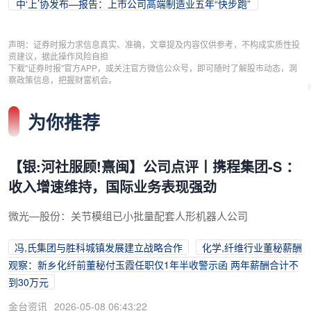
中‘上’协发布—报告：上市公司高端制造业五年“快步跑”
声明：证券时报力求信息真实、准确，文章提及内容仅供参考，不构成实质性投
资建议，据此操作风险自担
下载"证券时报"官方APP，或关注官方微信公众号，即可随时了解股市动态，洞
察政策信息，把握财富机会。
为你推荐
【银:河社服顾!熹闽】公司点评丨携程集团-S ：
收入增速维持，国际业务表现强劲
微光—股份：关节模组已小批量配套人形机器人公司
冯,氏集团与胜科城镇发展建立战略合作
化学,纤维行业董秘薪酬
观察：新乡化纤前董秘付玉霞任职仅1年半收警示函 两年薪酬合计不
到30万元
金台资讯
2026-05-08 06:43:22