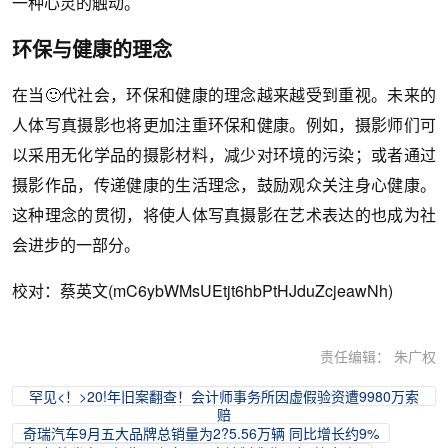
一种心灵的触动。
环保与健康的理念
在当🙂代社会，环保和健康的理念越来越受到重视。未来的
人体写真摄影也将更加注重环保和健康。例如，摄影师们可
以采用无化学品的摄影材料，减少对环境的污染；或者通过
摄影作品，传递健康的生活理念，鼓励观众关注身心健康。
这种理念的贯彻，将使人体写真摄影在艺术表达的也成为社
会进步的一部分。
校对：蔡英文(mC6ybWMsUEtjt6hbPtHJduZcjeawNh)
责任编辑： 朱广权
罕见<！>20!年旧案翻查！会计师事务所因虚假验资遭9980万索
赔
奇瑞汽车9月五大品牌总销量为2?5.56万辆 同比增长约9%