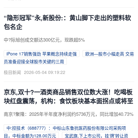
“隐形冠军”永,新股份:：黄山脚下走出的塑料软
包名企
中?际旭创成交额达300亿元，现跌超5%
iP
one 17销售强劲 苹果概念持续走强
欧洲—股市小幅走高 交易
员准备迎接全球股市关键的三周
极目新闻
2026-05-04 09:19:22
京东,双十?一酒类商品销售双位数大涨！吃喝板
块红盘震荡，机构：食饮板块基本面拐点或将至
南京?聚隆：2025年半年度净利润约5736万元，同比增加40.73%
中:控技术（688777）：中标山东鲁抗医药股份有限公司采购项
目，中标金额为128.00万元
宝武旗,下上市公司，挂‘牌’转让资