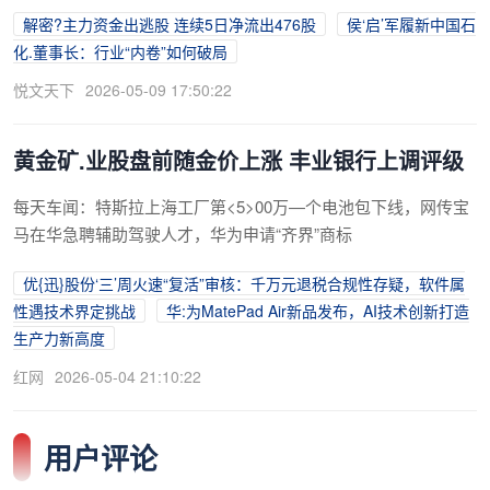
解密?主力资金出逃股 连续5日净流出476股
侯‘启’军履新中国石
化.董事长：行业“内卷”如何破局
悦文天下
2026-05-09 17:50:22
黄金矿.业股盘前随金价上涨 丰业银行上调评级
每天车闻：特斯拉上海工厂第<5>00万—个电池包下线，网传宝
马在华急聘辅助驾驶人才，华为申请“齐界”商标
优{迅}股份‘三’周火速“复活”审核：千万元退税合规性存疑，软件属
性遇技术界定挑战
华:为MatePad Air新品发布，AI技术创新打造
生产力新高度
红网
2026-05-04 21:10:22
用户评论