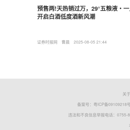
预售两!天热销过万，29°五粮液・
开启白酒低度酒新风潮
证券时报网
曹晨
2025-08-05 21:44
关
备案号：
粤ICP备09109218
违法和不良信息举报电话：0755-83