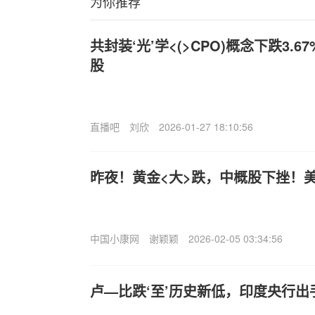
为你推荐
共封装‘光’学<(>CPO)概念下跌3.6
股
直播吧
刘欣
2026-01-27 18:10:56
昨夜！黄金<大>跌，中概股下挫！美
中国小康网
谢颖颖
2026-02-05 03:34:56
卢—比跌‘至’历史新低，印度央行出