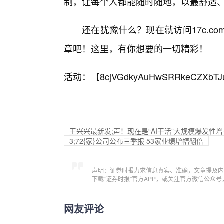
制，让每个人都能随时随地，以最舒适、
还在犹豫什么？现在就访问17c.
章吧！这里，有你想要的一切精彩！
活动：【
8cjVGdkyAuHwSRRkeCZXbTJ
王兴兴最新发;声！现在是“AI干活”大规模爆发性
3;72{家}公司公布三季报 53家业绩增幅翻倍
声明：证券时报力求信息真实、准确，文章提及内
下载“证券时报”官方APP，或关注官方微信公众
网友评论