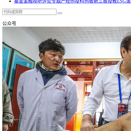
基金
金融
视听
评论
专题
产经
创投
科创板
新三板
投教
ESG
滚
公众号