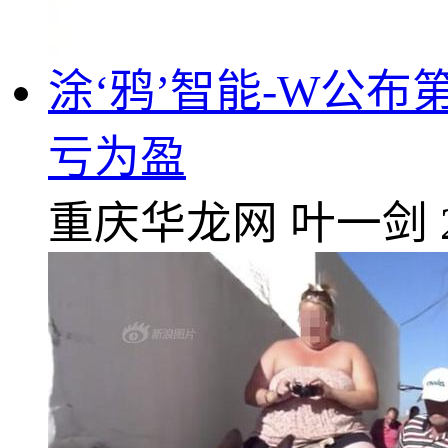
涂‘鸦’智能-W公布
亏为盈
重庆华龙网
叶一剑