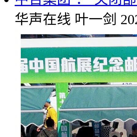
华声在线
叶一剑
20