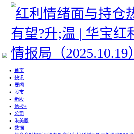
首页
快讯
要闻
股市
新股
信披+
公司
港美股
数据