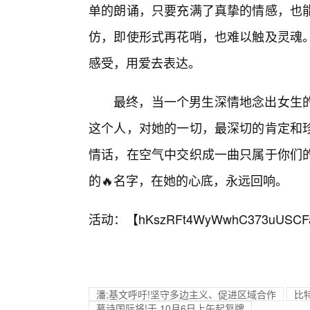
单的朗诵，只要充满了真挚的情感，也
仿，即使形式再花哨，也难以触及灵魂
感受，用爱去表达。
最终，当一个男生深情地念出女生
这个人，对她的一切，最深切的肯定和
情话，在空气中交织成一曲只属于你们
的🔥名字，在她的心底，永远回响。
活动：【
hKszRFt4WyWwhC373uUSCF
潘;基文呼吁!坚守多边主义、促进区域合作
比
慕诗国际将!于,10月6日上午起复牌