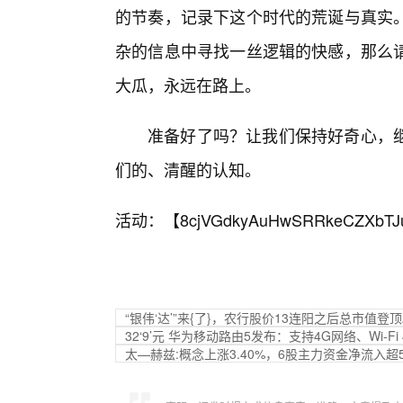
的节奏，记录下这个时代的荒诞与真实
杂的信息中寻找一丝逻辑的快感，那么
大瓜，永远在路上。
准备好了吗？让我们保持好奇心，
们的、清醒的认知。
活动：【
8cjVGdkyAuHwSRRkeCZXbTJ
“银伟‘达’”来{了}，农行股价13连阳之后总市值登顶
32‘9’元 华为移动路由5发布：支持4G网络、Wi-Fi 
太—赫兹:概念上涨3.40%，6股主力资金净流入超5