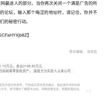
联网最迷人的部分。当你再次关闭一个满是广告的所
悉的论坛，输入那个晦涩的地址时，请记住，你并不
们的秘密行动。
SCFaHYXjb8Z
】
责任编辑： 张宏民
10万元，卖出3198.80万元
核钛白拟剥离零营收资产， 接盘方为实控人父亲公司
提及内容仅供参考，不构成实质性投资建议，据此操作风险自担
信公众号，即可随时了解股市动态，洞察政策信息，把握财富机会。