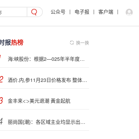
公众号
电子报
客户端
时报
热榜
换一换
海:峡股份：根据2—025年半年度报告，海安航线收入占比72%
酒价.内,参11月23日价格发布 整体价格微跌古20领涨
金丰来<:>美元退潮 黃金起航
丽尚国{潮}：各区域主业均显示出发展韧性: