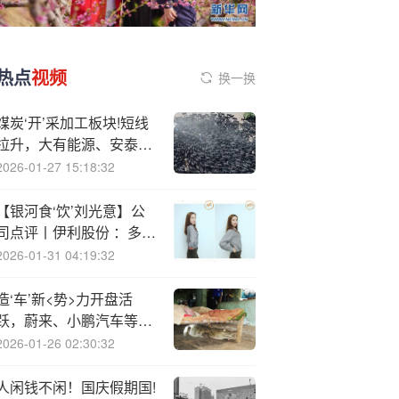
热点
视频
换一换
煤炭‘开’采加工板块!短线
拉升，大有能源、安泰集
团双双涨停
2026-01-27 15:18:32
【银河食‘饮’刘光意】公
司点评丨伊利股份 ：多元
业务具备韧性，发布中期
2026-01-31 04:19:32
分红
造‘车’新<势>力开盘活
跃，蔚来、小鹏汽车等领
涨恒生科技指数成分股
2026-01-26 02:30:32
人闲钱不闲！国庆假期国!