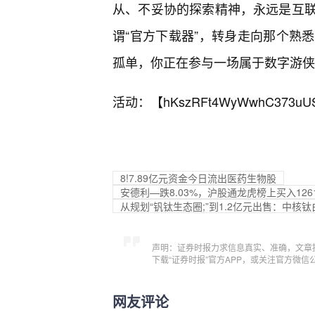
从、不妥协的探索精神，永远是互
谓“官方下载器”，转身走向那个熟
孤单，你正在参与一场属于数字游侠
活动：【
hKszRFt4WyWwhC373uU
8!7.89亿元资金今日流出医药生物股
安德利—跌8.03%，沪股通龙虎榜上买入1261.
从规划“钒钛生态圈;”到1.2亿元出售：中
声明：证券时报力求信息真实、准确，文章
下载“证券时报”官方APP，或关注官方微
网友评论