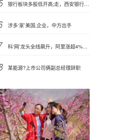
银行板块多股低开高;走，西安银行涨超3%
涉多‘家’美国,企业，中方出手
科‘网’龙头全线飙升，阿里涨超4%，腾讯绩前创四年新高！港股互联网ETF（513770）劲涨逾3%
某能源?上市公司俩副总经理辞职