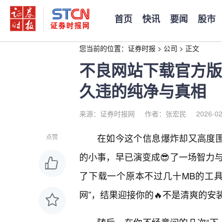
首页
快讯
要闻
股市
您当前的位置：
证券时报
>
公司
>
正文
不良网站下载官方版
久违的纯净与真相
来源：证券时报网
作者：张宏民
2026-02
在如今这个信息爆炸却又高度围
点赞
的小事，早已演变成😎了一场智力
了下载一个原本不过几十MB的工
网”，结果迎接你的🔥不是清爽的安