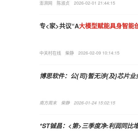
澎湃网
陈淑贞
2026-02-01 21:44:15
专<家>共议“A
大模型赋能具身智能
中关村在线
柴静
2026-02-09 10:14:15
博思软件：公{司}暂无涉{及}芯片
南方周末
柴静
2026-01-24 15:02:15
*ST铖昌：<第>三季度净:利润同比增