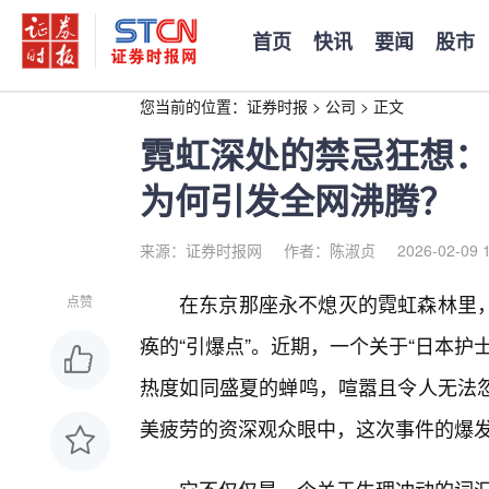
首页
快讯
要闻
股市
您当前的位置：
证券时报
>
公司
>
正文
霓虹深处的禁忌狂想：
为何引发全网沸腾？
来源：证券时报网
作者：陈淑贞
2026-02-09 
在东京那座永不熄灭的霓虹森林里
点赞
痪的“引爆点”。近期，一个关于“日本
热度如同盛夏的蝉鸣，喧嚣且令人无法
美疲劳的资深观众眼中，这次事件的爆