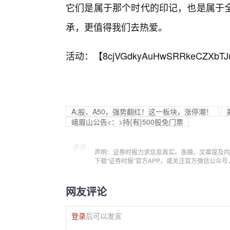
它们是属于那个时代的印记，也是属于
承，更值得我们去热爱。
活动：【
8cjVGdkyAuHwSRRkeCZXbTJ
A;股、A50，强势翻红！这一板块，涨停潮！
峨眉山公告<：>持{有}500股免门票
声明：证券时报力求信息真实、准确，文章提及内
下载“证券时报”官方APP，或关注官方微信公众
网友评论
登录
后可以发言