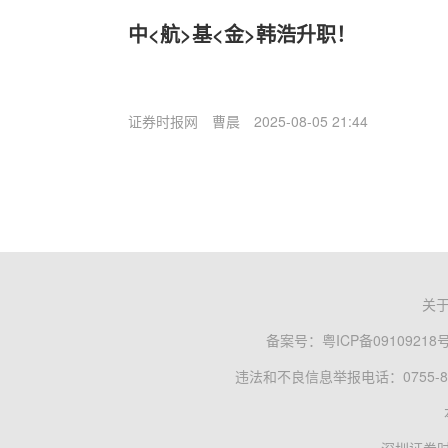
中<航>基<金>韩浩升职！
证券时报网
曹晨
2025-08-05 21:44
关
备案号：
粤ICP备09109218
违法和不良信息举报电话：0755-83