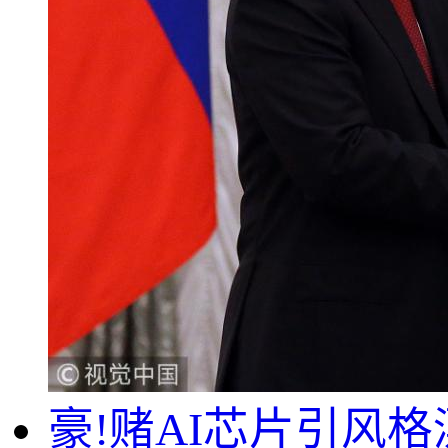
豪!赌AI芯片引风