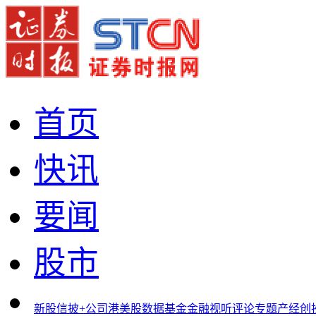
首页
快讯
要闻
股市
新股
信披+
公司
港美股
数据
基金
金融
视听
评论
专题
产经
创