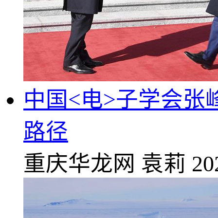
中国<电>子学会
路径
重庆华龙网
袁莉
20