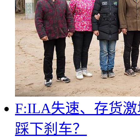
F:ILA失速、存货
踩下刹车？