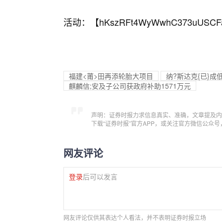
活动：【
hKszRFt4WyWwhC373uUSCF
福建<莆>田再添轮胎大项目
纳?斯达克{已}成
麒麟信;安及子公司获政府补助1571万元
声明：证券时报力求信息真实、准确，文章提及内
下载“证券时报”官方APP，或关注官方微信公众
网友评论
登录
后可以发言
网友评论仅供其表达个人看法，并不表明证券时报立场