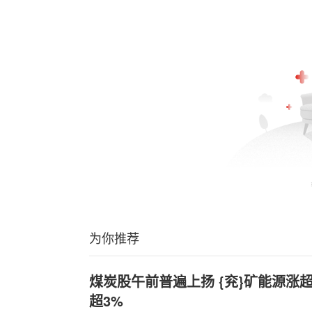
为你推荐
煤炭股午前普遍上扬 {兖}矿能源涨
超3%