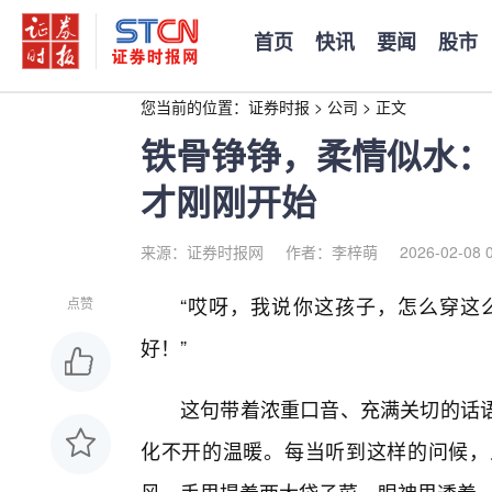
首页
快讯
要闻
股市
您当前的位置：
证券时报
>
公司
>
正文
铁骨铮铮，柔情似水：
才刚刚开始
来源：证券时报网
作者：李梓萌
2026-02-08 
“哎呀，我说你这孩子，怎么穿这
点赞
好！”
这句带着浓重口音、充满关切的话
化不开的温暖。每当听到这样的问候，