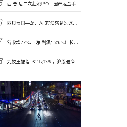
西‘普’尼二次赴港IPO：国产足金手表龙头，销量下滑，账期放宽，现金流吃紧
西贝贾国—龙：从‘来’没遇到过这么大的外部危机，这个危机来自大V的诽谤，让客流量断崖式下滑
营收增77%、{净}利飙1‘3’5%！长江证券凭“五篇大文章”战略驱动ROE登顶，股权变更再添动能
九牧王振幅16‘.’1<7>%，沪股通净买入2107.27万元