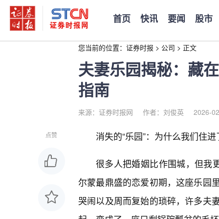
首页
快讯
要闻
股市
您当前的位置：
证券时报
>
公司
>
正文
夫妻乐园揭秘：藏在
指南
来源：证券时报网
作者：刘俊英
2026-02
消失的“乐园”：为什么我们住
点赞
很多人把婚姻比作围城，但我更
尔蒙最鼎盛的恋爱初期，这座乐园
哭闹以及周而复始的琐碎，许多夫