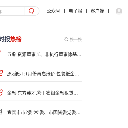
公众号
电子报
客户端
时报
热榜
换一换
五!矿资源董事长、非执行董事徐基清辞任
原<纸>1:1月份再启涨价 包装纸企业盈利或进一步改善
金融·东方英才,⑩丨农银金融租赁有限公司陈洁：蓝天为卷，金融作笔，她用180架飞机完成“金融报国”的生动答卷
宜宾市市?委‘常’委、市国资委党委书记刘乃贵一行到访国联股份