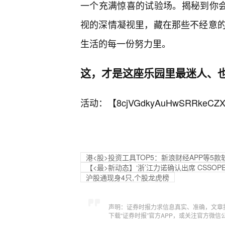
一个充满惊喜的试验场。揭秘到你会
视的深情凝视里，藏在那些不经意
生活的每一份努力里。
这，才是这座乐园里最迷人、
活动：【
8cjVGdkyAuHwSRRkeCZX
港<股>投资工具TOP5：新浪财经APP等5
【<最>新动态】‘浙’江力诺确认出席 CSSOP
沪股通现身4只,个股龙虎榜
声明：证券时报力求信息真实、准确，文章
下载“证券时报”官方APP，或关注官方微