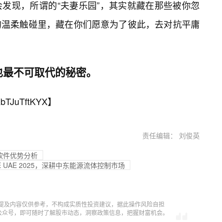
发现，所谓的“夫妻乐园”，其实就藏在那些被你忽
的温柔触碰里，藏在你们愿意为了彼此，去对抗平庸
也最不可取代的秘密。
bTJuTftKYX
】
责任编辑： 刘俊英
款软件优势分析
E UAE 2025，深耕中东能源流体控制市场
提及内容仅供参考，不构成实质性投资建议，据此操作风险自担
信公众号，即可随时了解股市动态，洞察政策信息，把握财富机会。