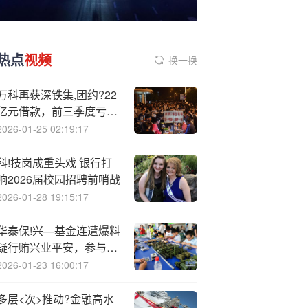
热点
视频
换一换
万科再获深铁集,团约?22
亿元借款，前三季度亏损
同比扩大
2026-01-25 02:19:17
科!技岗成重头戏 银行打
响2026届校园招聘前哨战
2026-01-28 19:15:17
华泰保!兴—基金连遭爆料
疑行贿兴业平安，参与大
银行投标被调查
2026-01-23 16:00:17
多层<次>推动?金融高水