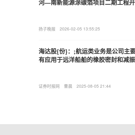
河—南新能源涂碳箔项目二期工程开
扬子晚报
2026-02-05 13:55:25
海达股{份}：;航运类业务是公司主
有应用于远洋船舶的橡胶密封和减振
证券时报网
曹晨
2025-08-05 21:44