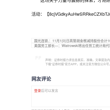
这场关于力量与震撼的探索，才刚
活动：【
8cjVGdkyAuHwSRRkeCZXbTJ
国光连锁,：11月1{0}日高管胡金根减持股份合计1
美国劳工部长—：Wiatrowski将出任劳工统计局
声明：证券时报力求信息真实、准确，文章提及内
下载“证券时报”官方APP，或关注官方微信公众
网友评论
登录
后可以发言