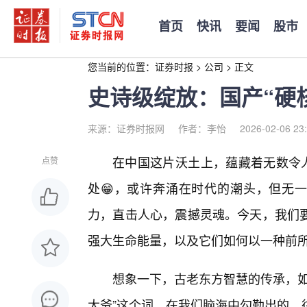
首页
快讯
要闻
股市
您当前的位置：
证券时报
>
公司
>
正文
史诗级绽放：国产“硬
来源：证券时报网
作者：李怡
2026-02-06 23
在中国这片沃土上，蕴藏着无数令人
点赞
处😁，或许奔涌在时代的潮头，但无一
力，直击人心，震撼灵魂。今天，我们
强大生命能量，以及它们如何以一种前所
想象一下，古老东方智慧的传承，如
大爷”这个词，在我们脑海中勾勒出的，