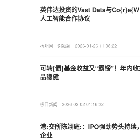
英伟达投资的Vast Data与Co{r}e{
人工智能合作协议
杭州网
谢颖颖
2026-01-26 11:38:22
可转{债}基金收益又“霸榜”！年内
品稳健
极目新闻
2026-02-02 01:16:22
港:交所陈翊庭:：IPO强劲势头持
企业